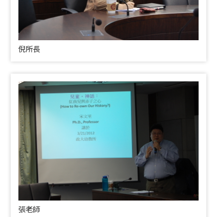
倪所長
張老師