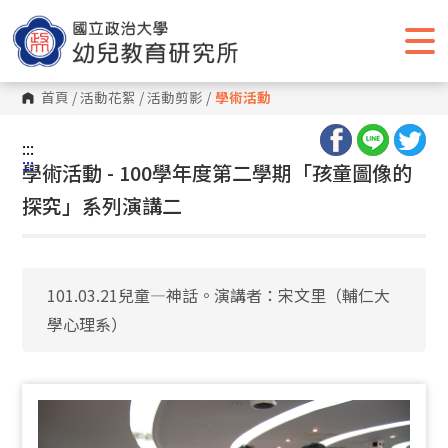
跳
到
主
要
內
容
首頁
/
活動花絮
/
活動剪影
/
學術活動
區
塊
:::
:::
學術活動 - 100學年度第二學期「孩童圖像的
探究」系列演講二
101.03.21兒童—神話。演講者：宋文里（輔仁大
學心理系）