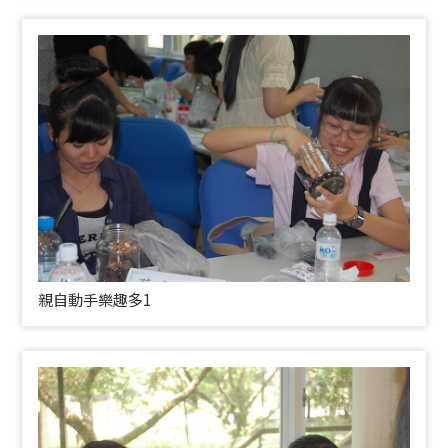
親自動手樂趣多1