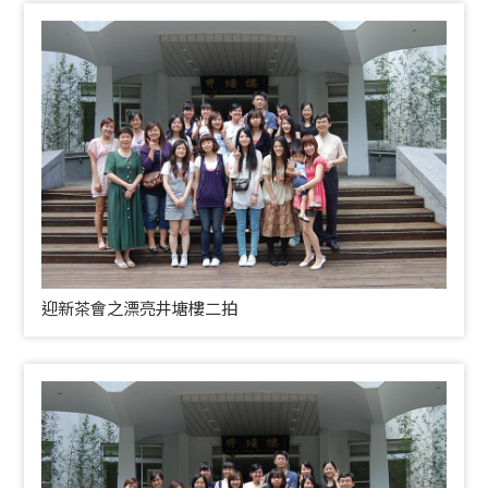
迎新茶會之漂亮井塘樓二拍