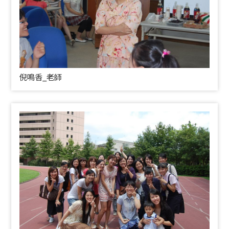
倪鳴香_老師