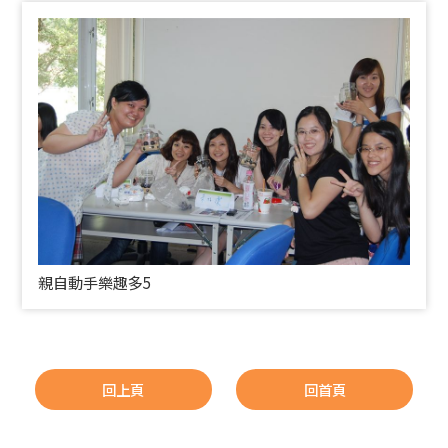
親自動手樂趣多5
回上頁
回首頁