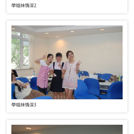
學姐妹情深2
學姐妹情深3