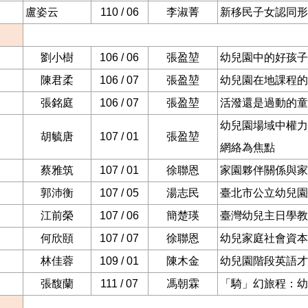
盧姿云
110 / 06
李淑菁
新移民子女認同形
劉小樹
106 / 06
張盈堃
幼兒園中的好孩子
陳君柔
106 / 07
張盈堃
幼兒園在地課程的
張銘庭
106 / 07
張盈堃
活潑還是過動的童
幼兒園場域中權力
胡毓唐
107 / 01
張盈堃
網絡為焦點
蔡雅筑
107 / 01
徐聯恩
家園夥伴關係與家
郭沛衡
107 / 05
湯志民
臺北市公立幼兒園
江前榮
107 / 06
簡楚瑛
臺灣幼兒主日學教
何欣頤
107 / 07
徐聯恩
幼兒家庭社會資本
林佳蓉
109 / 01
陳木金
幼兒園階段英語才
張馥蘭
111 / 07
馮朝霖
「騎」幻旅程：幼