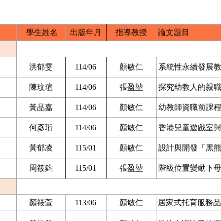
學生姓名
出版年月
指導教授
論文題目
洪郁雯
114/06
顏敏仁
系統性永續發展
陳玟瑄
114/06
張盈堃
探究幼教人的親
黃品嘉
114/06
顏敏仁
幼教師資職前課
何彥珩
114/06
顏敏仁
香港兒童遊戲室
黃郁凌
115/01
顏敏仁
設計與開發「黑
周筱鈞
115/01
張盈堃
階級位置變動下
顏筱萱
113/06
顏敏仁
居家式托育服務品