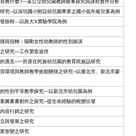
育教什麼
?—
某公立幼兒園教師敘事探究與課程實作分析
研究
─
以深坑國小附設幼兒園畢業之國小低年級兒童為例
發旅程—以政大X實驗學院為例
撞與扭轉：陽剛女性幼教師的性別操演
之研究
—
工作塑造途徑
的遇見
─
一所原住民族幼兒園的教育民族誌研究
習環境與教師教學效能關係之研究
─
以臺北市、新北市蒙
的性別平等教學探究
—
以新北市幼兒園為例
童圖畫書創作之探究
─
從生命經驗的蛻變出發
內容行銷之研究
立與發展之研究
業形變之研究