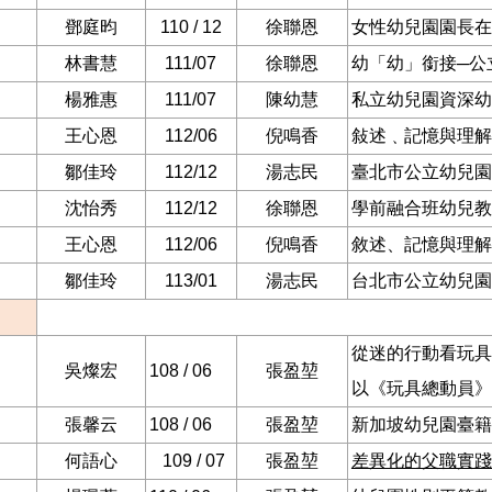
鄧庭昀
110 / 12
徐聯恩
女性幼兒園園長在
林書慧
111/07
徐聯恩
幼「幼」銜接
─
公
楊雅惠
111/07
陳幼慧
私立幼兒園資深幼
王心恩
112/06
倪鳴香
敍述﹑記憶與理解
鄒佳玲
112/12
湯志民
臺北市公立幼兒園
沈怡秀
112/12
徐聯恩
學前融合班幼兒教
王心恩
112/06
倪鳴香
敘述、記憶與理解
鄒佳玲
113/01
湯志民
台北市公立幼兒園
從迷的行動看玩具
吳燦宏
108 / 06
張盈堃
以《玩具總動員》
張馨云
108 / 06
張盈堃
新加坡幼兒園臺籍
何語心
109 / 07
張盈堃
差異化的父職實踐