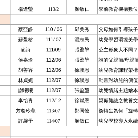
楊逢瑩
113/2
顏敏仁
學前教育機構數位
蔡亞靜
110 / 06
邱美秀
父母如何引導孩子
蘇盈榕
111/ 07
湯志民
幼兒學習環境美學
麥詩
111/09
張盈堃
公主形象大不同？
侯嘉瑜
112/06
張盈堃
誰的父親節
/
母親
胡善容
112/06
徐聯恩
幼兒教育課程架構
林貞妮
112/07
徐聯恩
動畫對幼兒的價值
謝曦曦
112/07
張盈堃
幼兒情緒主題繪本
李怡青
112/12
徐聯恩
親職雜誌之教養文
方璇玲瓏
113/07
鄭同僚
銜轉生為何「旋轉
許馨予
114/07
顏敏仁
幼兒學校導入永續發展