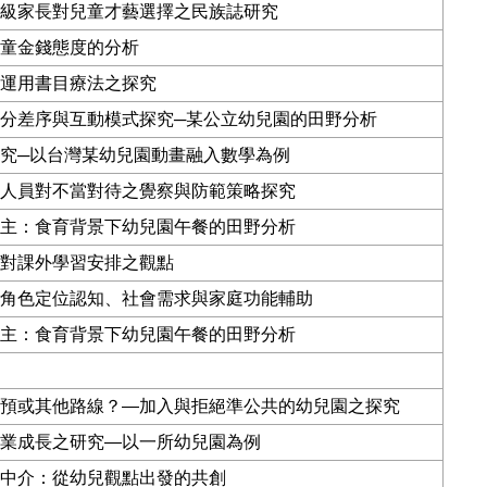
級家長對兒童才藝選擇之民族誌研究
童金錢態度的分析
運用書目療法之探究
分差序與互動模式探究
─
某公立幼兒園的田野分析
究
─
以台灣某幼兒園動畫融入數學為例
人員對不當對待之覺察與防範策略探究
主：食育背景下幼兒園午餐的田野分析
對課外學習安排之觀點
角色定位認知、社會需求與家庭功能輔助
主：食育背景下幼兒園午餐的田野分析
預或其他路線？
—
加入與拒絕準公共的幼兒園之探究
業成長之研究
—
以一所幼兒園為例
中介：從幼兒觀點出發的共創