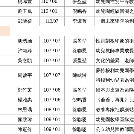
楊珮萱
110 / 06
張盈堃
幼兒園性別平等教
劉玉鳳
112 / 01
倪鳴香
幼兒園經驗回溯之
彭瑀婕
113/07
李淑菁
一個未來學院的創
胡琇涵
107 / 07
張盈堃
性別刻板印象的衝
許翊婷
107 / 07
徐聯恩
幼兒教師專業成長
吳念頤
107 / 07
張盈堃
文化的差異，老師
蒙特梭利幼兒園學
周啟宇
107 / 07
陳竑濬
特梭利幼兒園為例
鄭竹茵
107 / 06
張盈堃
繪本與桌遊為策略
楊雅惠
107 / 06
倪鳴香
《爺爺，再見》兒
林思瑀
108 / 01
徐聯恩
教養專家社群網站
顏致瑋
108 / 01
徐聯恩
幼兒園教學團隊建
陳冠伶
109 / 01
徐聯恩
公立幼兒園教師職