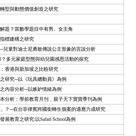
轉型與動態價值創造之研究
解題？當數學題目中有男、女主角
指標建構之研究
─
兒童對迪士尼勇敢傳說公主形象的言說分析
節？多元家庭型態與幼兒園感恩活動的探究
：香港與新加坡之比較研究
之研究
─
以《玩具總動員》為例
之內容分析
─
以嫉妒情緒為例
本分析：學前教育月刊﹑親子天下寶寶季刊為例
」？
─
在台菲律賓跨國銜轉生個案的適應力成研究
教育之研究:以Safari School為例