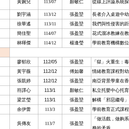
黃婉兒
113/07
顏敏仁
從線上評論系統探
劉宇涵
113/12
張盈堃
長者介入桌遊中幼
徐華遙
113/11
張盈堃
我們與性侵害的距
簡佳聖
114/07
張盈堃
花式溜冰教練在教
林暉傑
114/12
楊逢瑩
學前教育機構數位
廖郁欣
112/05
張盈堃
「獄」火重生：毒
黃宇薇
112/12
傅如馨
情緒教育課程對幼
張凱婷
112/12
張盈堃
南亞背景學童在香
符譯心
113/1
顏敏仁
私立托嬰中心托育
梁芷瑩
113/1
張盈堃
解構「邪惡繼母」
余伊蕾
113/3
張盈堃
學前教育正式課程
「做活戲，做齁系」
吳傳友
113/7
張盈堃
務的矛盾