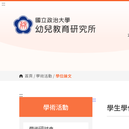
:::
跳
到
主
要
內
容
區
塊
首頁
/
學術活動
/
學位論文
:::
:::
學術活動
學生學
學術研討會