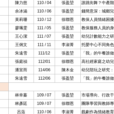
陳力慈
110 / 04
張盈堃
誰跳街舞？中產階
余冰涵
110 / 06
張盈堃
錢簡意深：城鄉兒
黃莉珊
110 / 12
徐聯恩
教保人員情緒困擾
4
廖珮雯
111 / 05
張盈堃
教保服務人員的身
王心潔
111 / 07
張盈堃
幼兒計數能力之研
王俐文
111 / 11
李淑菁
托嬰中心不同角色
朱遠雪
111/12
張盈堃
「我」的午餐誰做
張庭禎
112/01
徐聯恩
高社經家庭之幼兒
潘宣而
114/06
陳木金
幼兒陪玩之研究：
朱遠雪
112/06
張盈堃
「我」的午餐誰做
林幸蓁
109 / 07
張盈堃
市場導向、行政干
林彥廷
109 / 07
徐聯恩
團隊學習與教師專
呂蒞
110 / 06
李淑菁
戲劇作為情緒教育