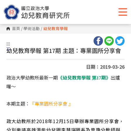
跳
到
主
要
內
容
首頁
/
學術活動
/
幼兒教育學報
區
塊
:::
:::
幼兒教育學報 第17期 主題：專業園所分享會
日期：2019-03-26
政治大學幼教所最新一期
《幼兒教育學報
期》
出爐
第17
囉～
本期主題：
『專業園所分享會 』
政大幼教所於2018年12月15日舉辦專業園所分享會，
分別邀請高雄潛能幼兒園李慧瑛園長及曾瓊分教師與