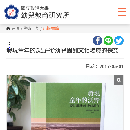
跳
到
主
要
內
容
首頁
/
學術活動
/
出版書籍
區
塊
:::
:::
發現童年的沃野-從幼兒園到文化場域的探究
日期：2017-05-01