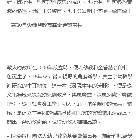
者，既提供一些可理性反思的視角，也提供一些可參酌實
踐的路徑，論述十分醇厚，也十分清明！值得一讀再讀！
–
高琇嬅
愛彌兒教育基金會董事長
政大幼教所在2000年設立時，便以幼教和企管結合的特
色誕生了，16年來，從大視野的角度辦學。奠立了幼教學
術研究的牛耳地位。這一本《發現童年的沃野》，便是從
文化場域來探究幼兒園教育，集思廣益、深思熟慮、廣徵
博引，從「社會發生學」切人，到「孩童眼中的玩具」結
尾，是建立在牢固的理論基礎和扎實的實驗結果沃野上，
開出一朵幼教奇葩，值得幼教人細細品讀。
–
陳漢強
財團法人幼兒教育基金會董事長／前新竹師範學