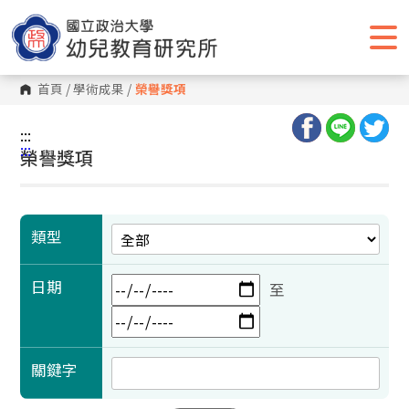
跳
到
主
要
內
容
首頁
/
學術成果
/
榮譽獎項
區
塊
:::
:::
榮譽獎項
類型
日期
至
關鍵字