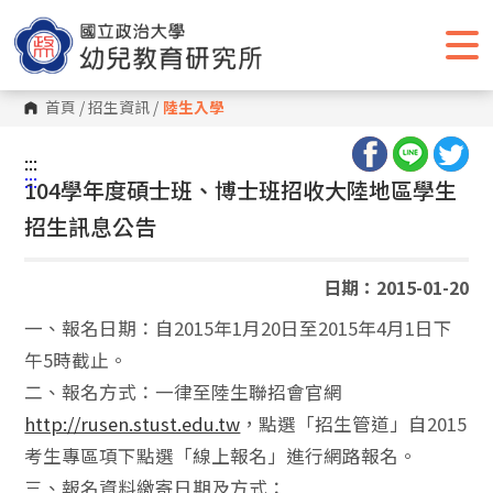
跳
到
主
要
內
容
首頁
/
招生資訊
/
陸生入學
區
塊
:::
:::
104學年度碩士班、博士班招收大陸地區學生
招生訊息公告
日期：2015-01-20
一、報名日期：自2015年1月20日至2015年4月1日下
午5時截止。
二、報名方式：一律至陸生聯招會官網
http://rusen.stust.edu.tw
，點選「招生管道」自2015
考生專區項下點選「線上報名」進行網路報名。
三、報名資料繳寄日期及方式：