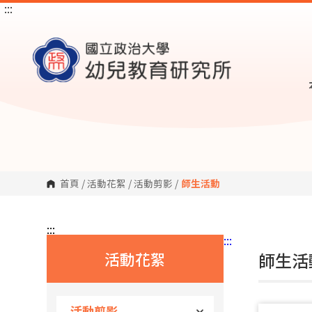
:::
跳
到
主
要
內
容
區
塊
首頁
/
活動花絮
/
活動剪影
/
師生活動
:::
:::
活動花絮
師生活動
活動剪影