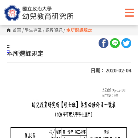
跳
到
主
要
內
容
首頁
/
學生專區
/
課程資訊
/
本所選課規定
區
塊
:::
:::
本所選課規定
日期：2020-02-04