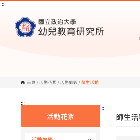
:::
跳
到
主
要
內
容
區
塊
首頁
/
活動花絮
/
活動剪影
/
師生活動
:::
:::
活動花絮
師生活動
活動剪影