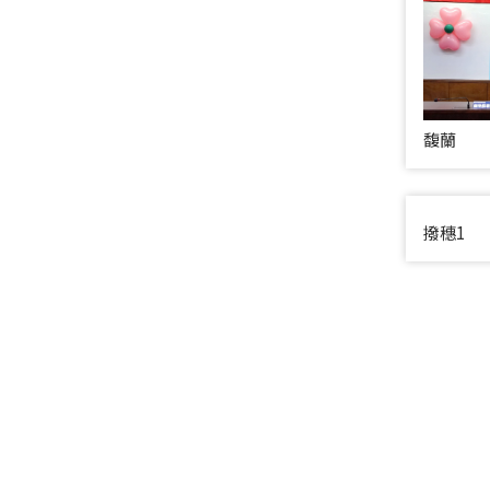
馥蘭
撥穗1