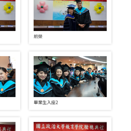
前榮
畢業生入座2