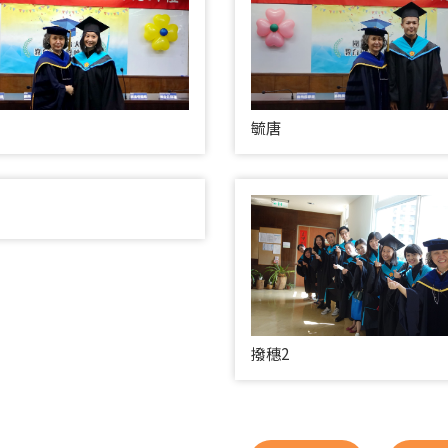
毓唐
撥穗2