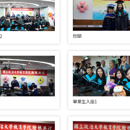
欣頤
2
畢業生入座1