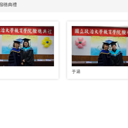
 撥穗典禮
于涵