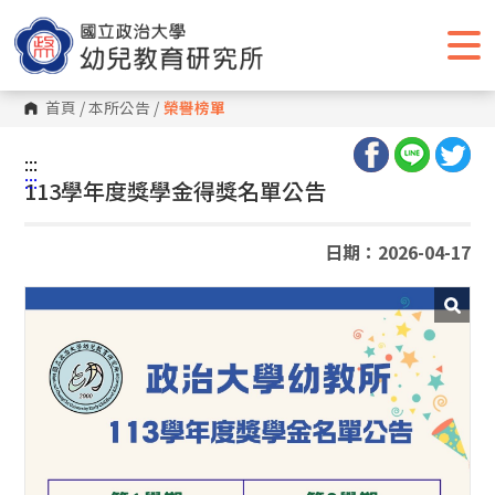
跳
到
主
要
內
容
首頁
/
本所公告
/
榮譽榜單
區
塊
:::
:::
113學年度獎學金得獎名單公告
日期：2026-04-17