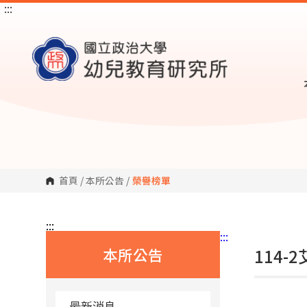
:::
跳
到
主
要
內
容
區
塊
首頁
/
本所公告
/
榮譽榜單
:::
:::
本所公告
114
最新消息