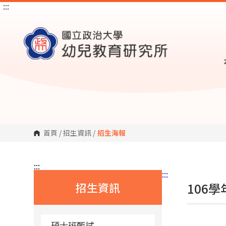
:::
跳
到
主
要
內
容
區
塊
首頁
/
招生資訊
/
招生海報
:::
:::
招生資訊
106
碩士班甄試