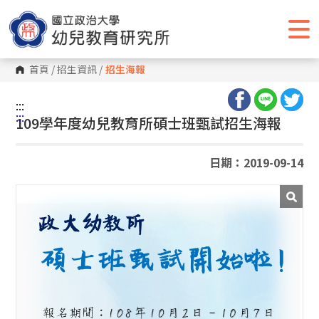
跳
到
主
要
內
容
首頁
/
招生資訊
/
招生海報
區
塊
:::
:::
109學年度幼兒教育所碩士班甄試招生海報
日期：2019-09-14