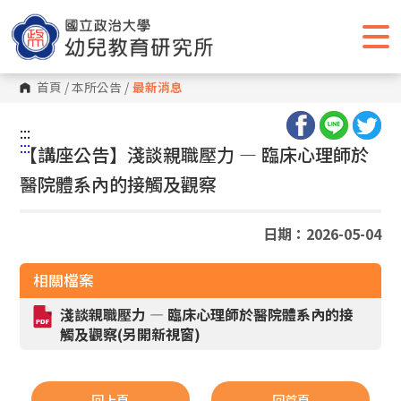
跳
到
主
要
內
容
首頁
/
本所公告
/
最新消息
區
塊
:::
:::
【講座公告】淺談親職壓力 — 臨床心理師於
醫院體系內的接觸及觀察
日期：2026-05-04
相關檔案
淺談親職壓力 — 臨床心理師於醫院體系內的接
觸及觀察(另開新視窗)
回上頁
回首頁