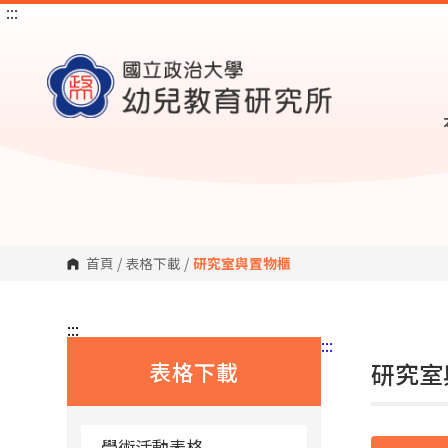
:::
跳
到
主
要
內
容
區
塊
首頁
/
表格下載
/
研究室與置物櫃
:::
:::
表格下載
研究室
學術活動表格