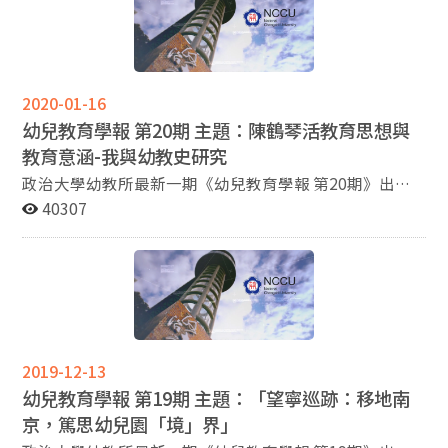
長 。 政大幼教所於2019 年 11 月 21 日 舉 辦教育研究 專
題討論 特別 邀請 到臺 灣首善重要 區域擔任 要職的蔡副市
長談談 「 宜 居 臺 北 幸福城市 」 的嚮往願景 以下整理報
導 。
2020-01-16
幼兒教育學報 第20期 主題：陳鶴琴活教育思想與
教育意涵-我與幼教史研究
政治大學幼教所最新一期《幼兒教育學報 第20期》出爐
囉～ 本期主題：『2019幼教文化講座回顧：陳鶴琴活教
40307
育思想與教育意涵-我與幼教史研究 』 2019年10月7日，
邀請國立臺北教育大學洪福財教授，講「陳鶴琴活育思想
與教育意涵 ─ 我與幼教史研究。」首先 ，洪教授從陳鶴
琴所處時代背景做整體性的說明 ，接著介紹陳鶴琴求學經
歷以及為教育事業所做出的貢獻。最後，介紹陳鶴琴求學
經歷以及為教育事業所做出的貢獻。引發學生思考如何進
行幼兒園的本土教育，使參與講座的同學深受啟發。
2019-12-13
幼兒教育學報 第19期 主題：「望寧巡跡：移地南
京，篤思幼兒園「境」界」