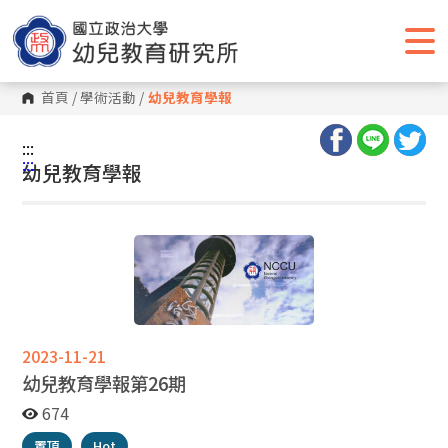
跳
到
主
要
內
容
首頁
/
學術活動
/
幼兒教育學報
區
塊
:::
:::
幼兒教育學報
2023-11-21
幼兒教育學報第26期
674
置頂
Hot