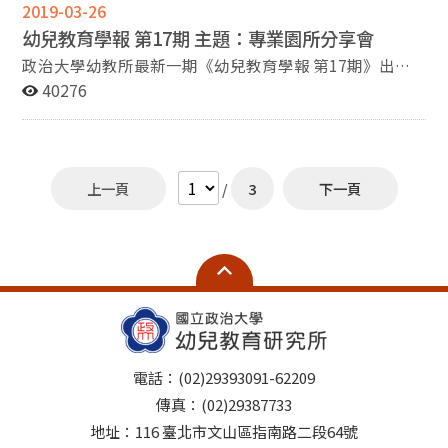
2019-03-26
幼兒教育學報 第17期 主題：專業園所分享會
政治大學幼教所最新一期《幼兒教育學報 第17期》出爐
囉～ 本期主題：『專業園所分享會 』 政大幼教所於
40276
2018年12月15日舉辦專業園所分享會，分別邀請高雄潛
能幼兒園李慧瑛園長及曾瓊分教師與文山幼兒園蘇信如園
長進行以「社區資源在幼兒園課程的運用與實踐」為題的
分享，從課程發展到園所經營如何結合在地、深入在地，
上一頁
/
3
下一頁
甚至深耕在地，以下整理報導。
電話：(02)29393091-62209
傳真：(02)29387733
地址：116 臺北市文山區指南路二段64號