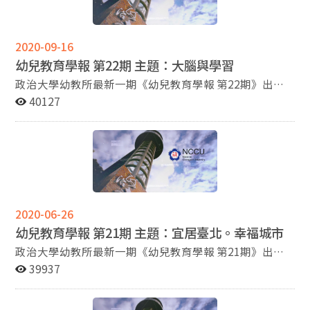
點田野觀察，並訪談紙風車創辦人邱旖旎老師、馬來西亞
荒野保護協會蘇添益老師，以及當地投身生態教育行動者
高老師與黃老師。藉由生態實踐者生命軌跡與行動，反身
2020-09-16
當今幼兒園生態教育如何可能。
幼兒教育學報 第22期 主題：大腦與學習
政治大學幼教所最新一期《幼兒教育學報 第22期》出爐
囉～ 本期主題：『大腦與學習 』 本校心理系張葶葶副
40127
教授以2013年美國「BRAIN Initiative」破題，談到台灣
目前腦科學的研究投入與發展，以及本校心智科學腦造影
中心的研究情況。結合幼教所同學的背景，講座中除簡要
介紹尖端腦科學技術的發展現況、心智科學大型研究設備
建置以及共同使用服務計畫的啓動外，更為同學講解腦科
學在教育學習主題中的應用。
2020-06-26
幼兒教育學報 第21期 主題：宜居臺北。幸福城市
政治大學幼教所最新一期《幼兒教育學報 第21期》出爐
囉～ 本期主題：『宜居臺北。幸福城市 』 「從事教育
39937
工作 是人生當中最美好也最棒的難得經驗 。 」 蔡炳坤副
市長為 政大的校友 擔任過臺中市副市長 現任臺北市副市