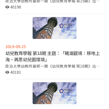
政治大學幼教所最新一期《幼兒教育學報 第19期》出爐
囉～ 本期主題：『望寧巡跡：移地南京，篤思幼兒園
40196
「境」界 』 接續上一期所報導的上海之行 ，本期將移動
至素有 「六朝金粉地」之稱的南京 ，展開一趟探訪中國
幼教奠基者—陳鶴琴先生的足跡之旅。整趟旅程以 「幼兒
園學習環境 」 為焦點 ，參訪了五所南京代表性的公辦示
範園。
2019-09-25
幼兒教育學報 第18期 主題：「睹滬觀境：移地上
海，再思幼兒園環境」
政治大學幼教所最新一期《幼兒教育學報 第18期》出爐
囉～ 本期主題：「睹滬觀境：移地上海，再思幼兒園環
40181
境」 紀錄2019年初的上海行，參訪了三間幼兒園，依序
為徐匯區的中山幼兒園 、黃浦區的思南路幼兒園及海粟幼
兒園。 整趟旅程以 「幼兒園學習環境 」 為焦點 ，以上海
中山幼兒園為主要參照與討論的對象，從對環境與生活流
程的觀照出發，深思幼兒教育的本質。