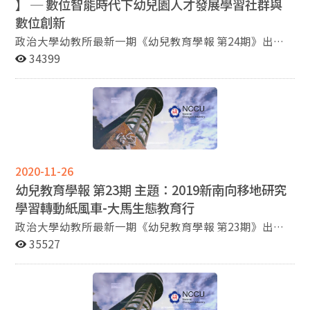
】 ─
數位智能時代下幼兒園人才發展學習社群與
數位創新
政治大學幼教所最新一期《幼兒教育學報 第24期》出爐
囉～ 本期主題：【2020 幼教文化講座 I 】 ─ 數位智能時
34399
代下幼兒園人才發展學習社群與數位創新 1995年創立的
四季藝術幼兒園目前共有5所幼兒園、5所國小課後ESL創
課學校共計2500位孩子。在創校25年的現今創辦人唐富
美園長希望能讓孩子看到未來時代的變化。如何帶領孩子
解決真實生活所遇到的問題並且具有公民意識可以看見別
人的需求能成為改變世界的行動者從四季幼兒園的課程設
計可窺見解方 。 給孩子的學習方式即從一連串解決問題
2020-11-26
的歷程讓孩子體悟做中學的意涵 並傳遞今天比昨天更好的
幼兒教育學報 第23期 主題：2019新南向移地研究
觀念讓孩子成為學習者、實作者、溝通者間接地告訴孩子
學習轉動紙風車-大馬生態教育行
們未來領袖 所應具備的能力 。
政治大學幼教所最新一期《幼兒教育學報 第23期》出爐
囉～ 本期主題：『2019新南向移地研究學習轉動紙風車-
35527
大馬生態教育行 』 為近身勘查幼兒園在生態教育議題上
的定位與著力點，並關注個體生態意識如何覺醒的歷程與
行動軌跡，本所劉玉鳳、王心恩同學透過新南向移地研究
計畫，前往馬來西亞的紙風車兒童學社，進行連續三天蹲